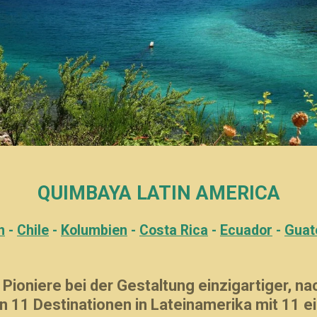
QUIMBAYA LATIN AMERICA
n
-
Chile
-
Kolumbien
-
Costa Rica
-
Ecuador
-
Guat
 Pioniere bei der Gestaltung einzigartiger, na
in 11 Destinationen in Lateinamerika mit 11 