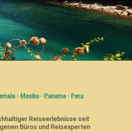
emala
-
Mexiko
-
Panama
-
Peru
chhaltiger Reiseerlebnisse seit
eigenen Büros und Reisexperten