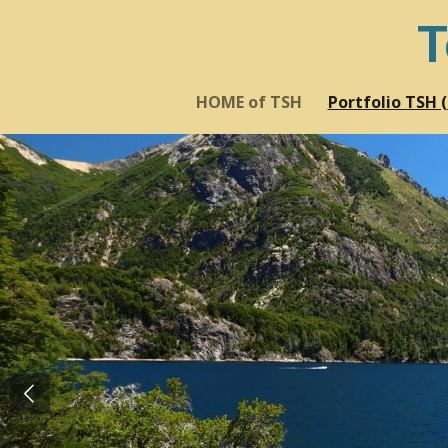
Zum
T
Hauptinhalt
springen
HOME of TSH
Portfolio TSH 