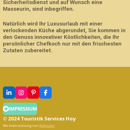
Sicherheitsdienst und auf Wunsch eine
Masseurin, sind inbegriffen.
Natürlich wird Ihr Luxusurlaub mit einer
verlockenden Küche abgerundet, Sie kommen in
den Genuss innovativer Köstlichkeiten, die Ihr
persönlicher Chefkoch nur mit den frischesten
Zutaten zubereitet.
L
I
P
F
I
N
I
A
N
S
N
C
IMPRESSIUM
K
T
T
E
E
A
E
B
© 2024 Touristik Services Hoy
D
G
R
O
Mit Unterstützung von
Webador
I
R
E
O